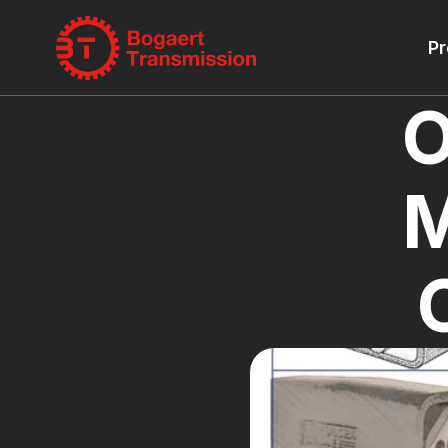
Pr
O
M