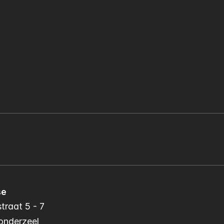
se
traat 5 - 7
onderzeel