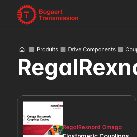
Produits
Drive Components
Coup
RegalRexn
RegalRexnord Omega
Elastomeric Couplings