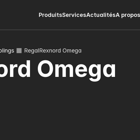
Produits
Services
Actualités
A propos
lings
RegalRexnord Omega
ord Omega