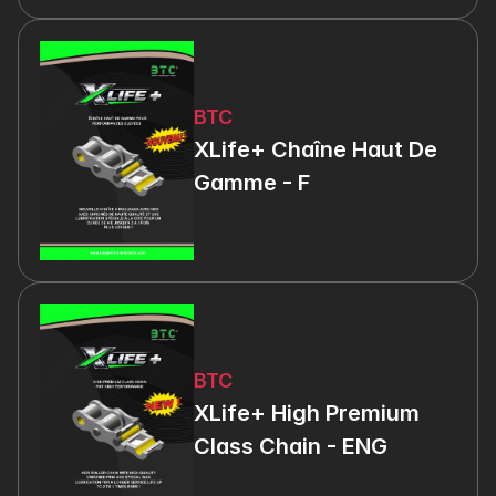
BTC
XLife+ Chaîne Haut De 
Gamme - F
BTC
XLife+ High Premium 
Class Chain - ENG