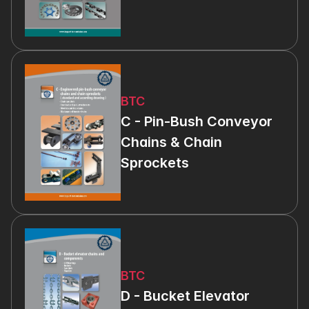
BTC
C - Pin-Bush Conveyor 
Chains & Chain 
Sprockets
BTC
D - Bucket Elevator 