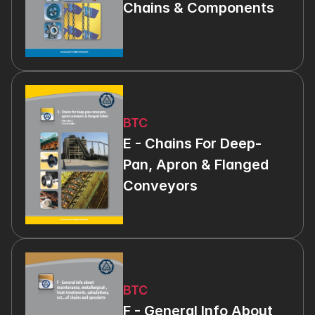
Chains & Components
BTC
E - Chains For Deep-
Pan, Apron & Flanged 
Conveyors
BTC
F - General Info About 