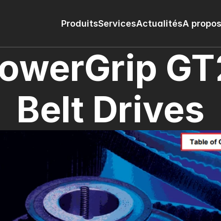
Produits
Services
Actualités
A propos
owerGrip GT2
Belt Drives