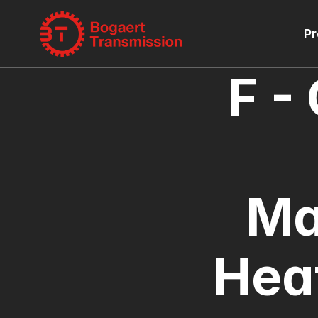
Pr
F -
Ma
Heat