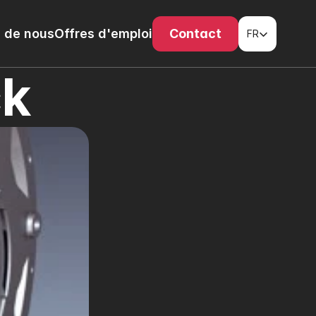
Select Language
 de nous
Offres d'emploi
Contact
FR
ck