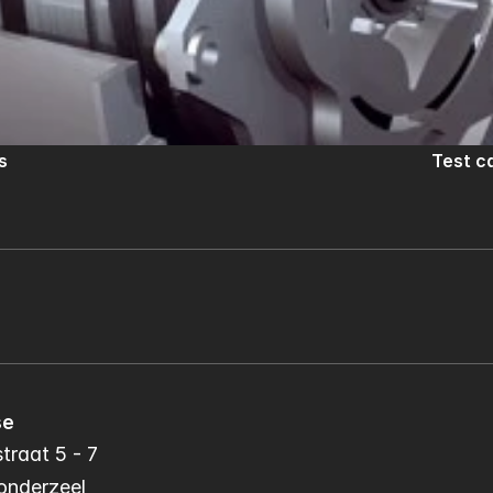
s
Test c
se
traat 5 - 7
onderzeel