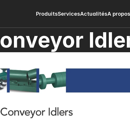
Produits
Services
Actualités
A propos
onveyor Idle