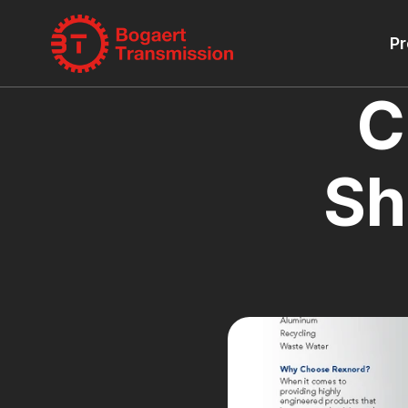
Pr
C
Sh