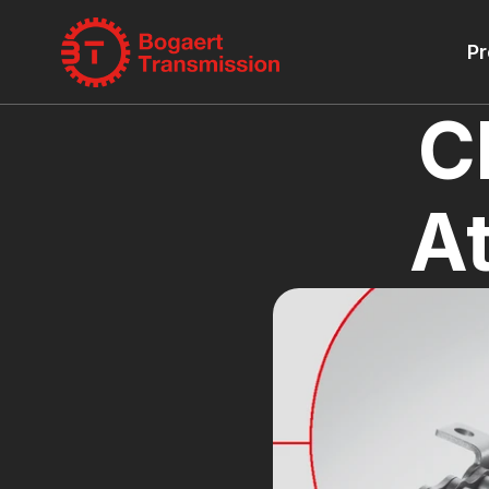
Pr
C
A