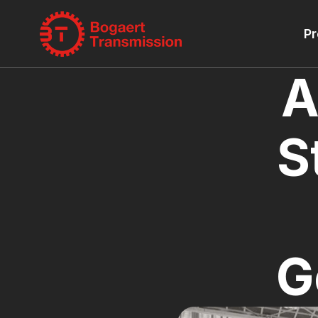
Pr
A
S
G