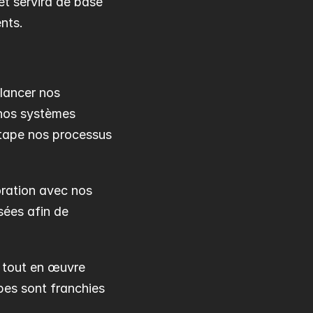
t servira de base 
ents.
lancer nos 
nos systèmes 
tape nos processus 
oration avec nos 
ées afin de 
 tout en œuvre 
pes sont franchies 