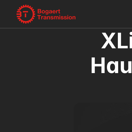
XL
Hau