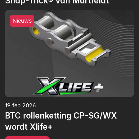
Snap-Trick® van Murtfeldt
Nieuws
19 feb 2026
BTC rollenketting CP-SG/WX 
wordt Xlife+