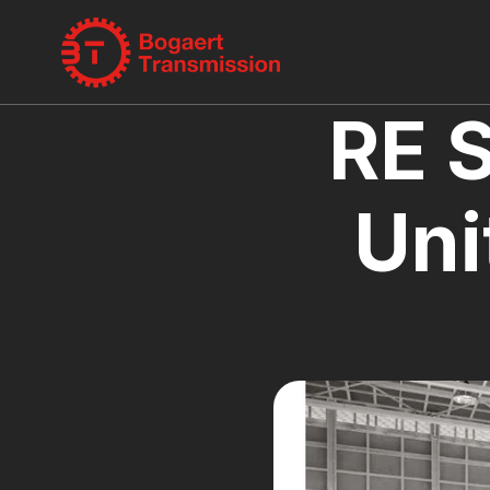
RE S
Uni